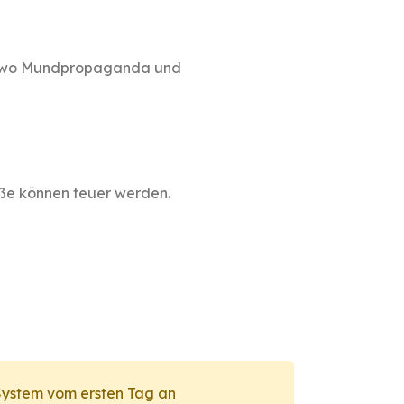
en, wo Mundpropaganda und
öße können teuer werden.
 System vom ersten Tag an