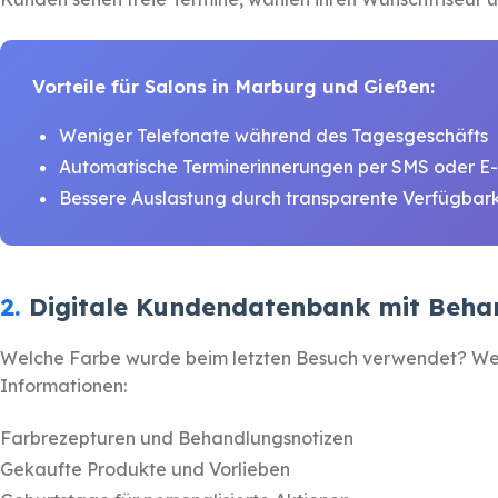
Vorteile für Salons in Marburg und Gießen:
Weniger Telefonate während des Tagesgeschäfts
Automatische Terminerinnerungen per SMS oder E
Bessere Auslastung durch transparente Verfügbark
2.
Digitale Kundendatenbank mit Behan
Welche Farbe wurde beim letzten Besuch verwendet? Welc
Informationen:
Farbrezepturen und Behandlungsnotizen
Gekaufte Produkte und Vorlieben