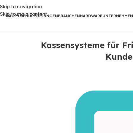
Skip to navigation
Skip to main content
HAUPTMENÜ
LEISTUNGEN
BRANCHEN
HARDWARE
UNTERNEHMEN
Kassensysteme für Fri
Kunde